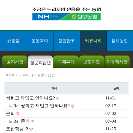
쇼핑몰
옹동제약
정읍한우
커뮤니티
칠보농협
공지사항
구매후기
보도자료
자유게시판
질문과답변
개인채무자보
HOME
> 커뮤니티 > 질문과답변
호법
제목
날짜
쇼핑몰 고객센터
063-532-8011
쌍화고 재입고 안하나요?
11-01
칠보농협 본점
063-534-3007
Re: 쌍화고 재입고 안하나요?
02-17
문의
07-02
5만원이상 구매시
무료배송!
Re: 문의
07-04
입금계좌안내
조합장님
2
11-25
[ 농협 ]