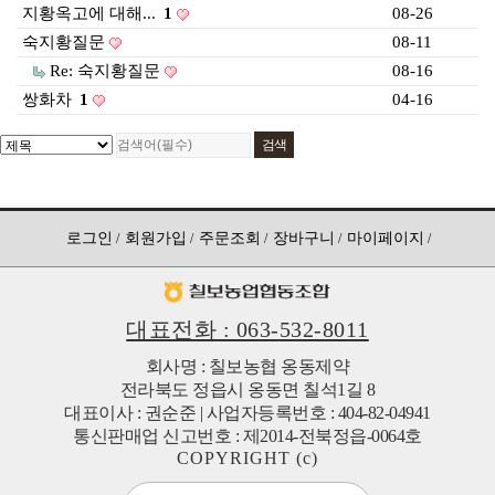
지황옥고에 대해...
1
08-26
517142-51-013245
칠보농협옹동제약
숙지황질문
08-11
Re: 숙지황질문
08-16
쌍화차
1
04-16
로그인
회원가입
주문조회
장바구니
마이페이지
대표전화 : 063-532-8011
회사명 : 칠보농협 옹동제약
전라북도 정읍시 옹동면 칠석1길 8
대표이사 : 권순준 | 사업자등록번호 : 404-82-04941
통신판매업 신고번호 : 제2014-전북정읍-0064호
COPYRIGHT (c)